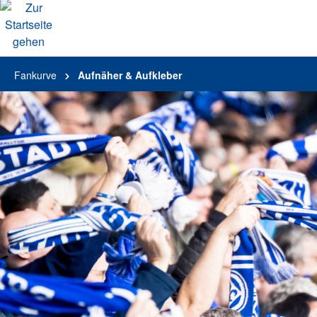
alt springen
Fankurve
Aufnäher & Aufkleber