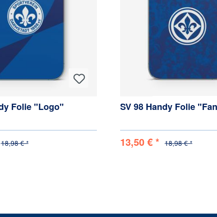
dy Folie "Logo"
SV 98 Handy Folie "Fa
13,50 € *
18,98 € *
18,98 € *